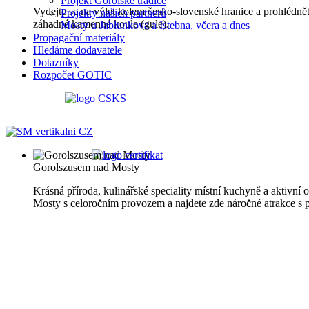
Projekt Gorolské tradice
Vydejte se na výlet kolem česko-slovenské hranice a prohlédn
Projekty našich partnerů
záhadné kamenné koule (gule).
Mosty u Jablunkova a Istebna, včera a dnes
Propagační materiály
Hledáme dodavatele
Dotazníky
Rozpočet GOTIC
Gorolszusem nad Mosty
Krásná příroda, kulinářské speciality místní kuchyně a aktivní
Mosty s celoročním provozem a najdete zde náročné atrakce s 