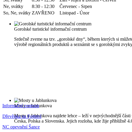
Ne, svátky
8:30 - 12:30
Červenec - Srpen
So, Ne, svátky
ZAVŘENO
Listopad - Únor
Gorolské turistické informační centrum
Srdečně zveme na tzv. „gorolské dny“, během kterých si můžete
výrobě regionálních produktů a seznámit se s gorolskými zvyky
Informační centrum
Mosty u Jablunkova
Mosty u Jablunkova najdete lehce – leží v nejvýchodnější části 
Dřevěnka na Fojtství
Česka, Polska a Slovenska. Jejich rozloha, kde žije přibližně 
NC opevnění Šance