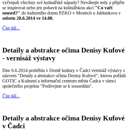
vyčerpali všechny své kulinářské nápady? Neváhejte tedy a přijďte
se inspirovat nebo jen pobavit na kulinářskou akci
"Co vaří
soused?"
do kulturního domu PZKO v Mostech u Jablunkova v
sobotu
28.6.2014 ve 14.00.
Číst dál...
Detaily a abstrakce očima Denisy Kufové
- vernisáž výstavy
Dne 6.6.2014 proběhla v Domě kultury v Čadci vernisáž výstavy s
názvem "Detaily a abstrakce očima Denisy Kufové", kterou pořádá
GOTIC a Kulturní a informační centrum města Čadca v rámci
společného projektu "Podívejme se k sousedům".
Číst dál...
Detaily a abstrakce očima Denisy Kufové
v Čadci