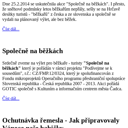
Dne 25.2.2014 se uskutečnila akce "Společně na běžkách". I přesto,
že sněhové podmínky letos běžkařům nepřály, sešly se na Hrčavě
desítky turistů - "běžkařů" z česka a ze slovenska a společně se
vydali na plánovaný výlet, ale bez běžek.
Číst dál...
Společně na běžkách
Srdečně zveme na výlet pro běžkaře - turisty
"Společně na
běžkách"
který je pořádán v rámci projektu "Podívejme se k
sousedům", r.č.: CZ/FMP.12/0324, který je spolufinancován z
Fondu mikroprojektů Operačního programu přeshraniční spolupráce
Slovenská republika - Česká republika 2007 - 2013. Akci pořádá
GOTIC společně s Kultuním a informačním centrem města Čadca.
Číst dál...
Ochutnávka řemesla - Jak připravovaly
Vánoce naše babičky