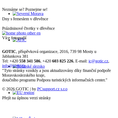
Neznáme se? Poznejme se!
Dny s řemeslem v dřevěnce
Prázdninové čtvrtky v dřevěnce
Více fotografií
GOTIC
, příspěvková organizace, 2016, 739 98 Mosty u
Jablunkova 381
Tel: +420
558 341 586
, +420
603 825 226
, E-mail:
ic@gotic.cz
,
info@gotic.cz
"Tyto stránky vznikly a jsou aktualizovány díky finanční podpoře
Moravskoslezského kraje,
dotačního programu Podpora turistických informačních center."
© 2026 GOTIC | by
PCsupport.cz s.r.o
Přejít na úplnou verzi stránky