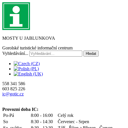
MOSTY U JABLUNKOVA
Gorolské turistické informační centrum
Vyhledávání...
Hledat
558 341 586
603 825 226
ic@gotic.cz
Provozní doba IC:
Po-Pá
8:00 - 16:00
Celý rok
So
8:30 - 14:30
Červenec - Srpen
So, svátky
8:30 - 12:30
Září - Říjen a Březen - Červen