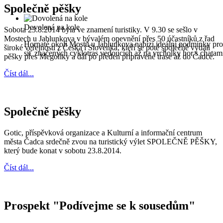
Společně pěšky
Dovolená na kole
Sobota 23.8.2014 byla ve znamení turistiky. V 9.30 se sešlo v
Mostech u Jablunkova v bývalém opevnění přes 50 účastníků z řad
Hornaté okolí Mostů u Jablunkova nabízí ideální podmínky pro
široké veřejnosti z Česka i Slovenka, kteří se poté společně vydali
síť značených cyklotras vedoucích až na vrcholky hor s chata
pěšky přes Megoňky a dál po předen připravené trase až do Čadce.
Číst dál...
Společně pěšky
Gotic, příspěvková organizace a Kulturní a informační centrum
města Čadca srdečně zvou na turistický výlet SPOLEČNĚ PĚŠKY,
který bude konat v sobotu 23.8.2014.
Číst dál...
Prospekt "Podívejme se k sousedům"