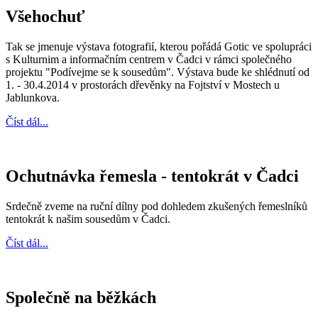
Všehochuť
Tak se jmenuje výstava fotografií, kterou pořádá Gotic ve spolupráci
s Kulturnim a informačním centrem v Čadci v rámci společného
projektu "Podívejme se k sousedům". Výstava bude ke shlédnutí od
1. - 30.4.2014 v prostorách dřevěnky na Fojtství v Mostech u
Jablunkova.
Číst dál...
Ochutnávka řemesla - tentokrát v Čadci
Srdečně zveme na ruční dílny pod dohledem zkušených řemeslníků
tentokrát k našim sousedům v Čadci.
Číst dál...
Společně na běžkách