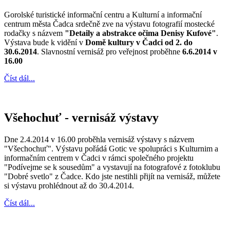
Gorolské turistické informační centru a Kulturní a informační
centrum města Čadca srdečně zve na výstavu fotografií mostecké
rodačky s názvem
"Detaily a abstrakce očima Denisy Kufové"
.
Výstava bude k vidění v
Domě kultury v Čadci od 2. do
30.6.2014
. Slavnostní vernisáž pro veřejnost proběhne
6.6.2014 v
16.00
Číst dál...
Všehochuť - vernisáž výstavy
Dne 2.4.2014 v 16.00 proběhla vernisáž výstavy s názvem
"Všechochuť". Výstavu pořádá Gotic ve spolupráci s Kulturnim a
informačním centrem v Čadci v rámci společného projektu
"Podívejme se k sousedům" a vystavují na fotografové z fotoklubu
"Dobré svetlo" z Čadce. Kdo jste nestihli přijít na vernisáž, můžete
si výstavu prohlédnout až do 30.4.2014.
Číst dál...