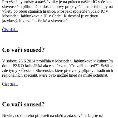
Pro všechny turisty a návštěvníky je na pultecn našich IC v česko-
slovenském příhraničí k dostaní nový propagační materiál s tipy na
výlety po obou stranách hranice. Prospekt společně vydalo IC v
Mostech u Jablunkova a IC v Čadci. K dostání je ve dvou
jazykových verzích - české a slovenské.
Číst dál...
Co vaří soused?
V sobotu 28.6.2014 proběhla v Mostech u Jablunkova v kulturním
domu PZKO kulinářská akce s názvem "Co vaří soused?". Sešli se
zde týmy z Česka a Slovenska, které předvedly přípravu tradičních
regionálních specialit, které bylo možné hned na místě ochutnat.
Číst dál...
Co vaří soused?
Nevíte, co dobrého připravit na oběd a zdá se vám, že jste už