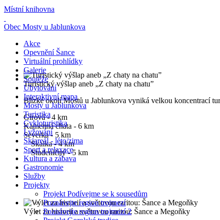
Místní knihovna
Obec Mosty u Jablunkova
Akce
Opevnění Šance
Virtuální prohlídky
Galerie
Soutěže
Turistický výšlap aneb „Z chaty na chatu”
Ubytování
Interaktivní mapa
Blízké okolí Mostů u Jablunkova vyniká velkou koncentrací turi
Mosty u Jablunkova
Turistika
Gírová - 4 km
Cykloturistika
Kamenná chata - 6 km
Lyžování
Severka - 5 km
Skiareál - léto/zima
Skalka - 4 km
Sport a relaxace
Studeničný - 5 km
Kultura a zábava
Gastronomie
Služby
Projekty
Projekt Podívejme se k sousedům
Poznávejte region trojmezí
Výlet za historií a světovou raritou: Šance a Megoňky
Poznávejte region trojmezí 2