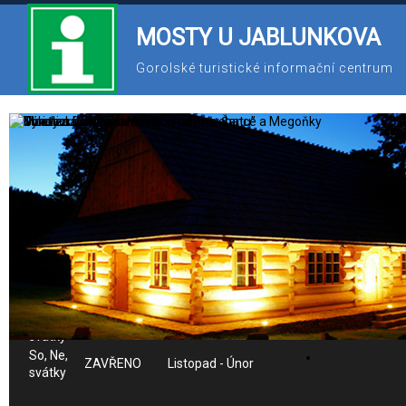
MOSTY U JABLUNKOVA
Gorolské turistické informační centrum
558 341 586
603 825 226
ic@gotic.cz
Provozní doba IC:
Po-Pá
8:00 - 16:00
Celý rok
So
8:30 - 14:30
Červenec - Srpen
So,
Září - Říjen a
8:30 - 12:30
svátky
Březen - Červen
Ne,
8:30 - 12:30
Červenec - Srpen
svátky
So, Ne,
ZAVŘENO
Listopad - Únor
svátky