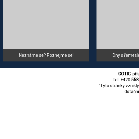
Neznáme se? Poznejme se!
Dny s řemesl
GOTIC
, př
Tel: +420
558
"Tyto stránky vznikl
dotační