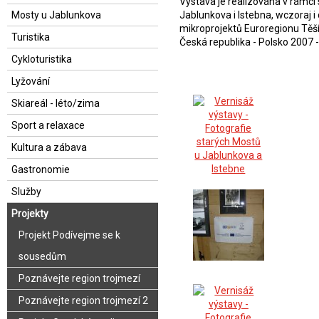
Výstava je realizována v rámci
Mosty u Jablunkova
Jablunkova i Istebna, wczoraj i
mikroprojektů Euroregionu Těš
Turistika
Česká republika - Polsko 2007 -
Cykloturistika
Lyžování
Skiareál - léto/zima
Sport a relaxace
Kultura a zábava
Gastronomie
Služby
Projekty
Projekt Podívejme se k
sousedům
Poznávejte region trojmezí
Poznávejte region trojmezí 2