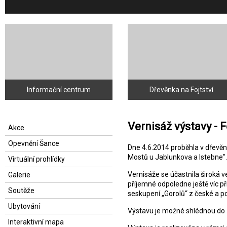
Informační centrum
Dřevěnka na Fojtství
Vernisáž výstavy - 
Akce
Opevnění Šance
Dne 4.6.2014 proběhla v dřevěn
Mostů u Jablunkova a Istebne".
Virtuální prohlídky
Vernisáže se účastnila široká ve
Galerie
příjemné odpoledne ještě víc př
Soutěže
seskupení „Gorolů“ z české a po
Ubytování
Výstavu je možné shlédnou do 
Interaktivní mapa