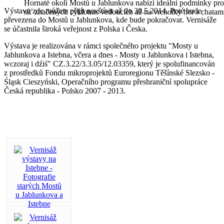
Hornaté okolí Mostů u Jablunkova nabízí ideální podmínky pro
Výstavu zde můžete přijít navštívit až do 30.5.2014. Poté bude
síť značených cyklotras vedoucích až na vrcholky hor s chata
převezena do Mostů u Jablunkova, kde bude pokračovat. Vernisáže
se účastnila široká veřejnost z Polska i Česka.
Výstava je realizována v rámci společného projektu "Mosty u
Jablunkova a Istebna, včera a dnes - Mosty u Jablunkova i Istebna,
wczoraj i dźiś" CZ.3.22/3.3.05/12.03359, který je spolufinancován
z prostředků Fondu mikroprojektů Euroregionu Těšínské Slezsko -
Śląsk Cieszyński, Operačního programu přeshraniční spolupráce
Česká republika - Polsko 2007 - 2013.