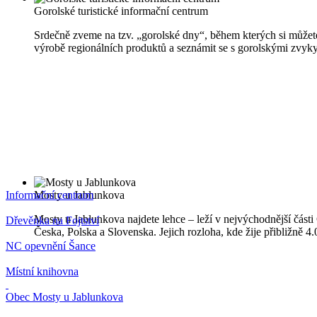
Gorolské turistické informační centrum
Srdečně zveme na tzv. „gorolské dny“, během kterých si můžete
výrobě regionálních produktů a seznámit se s gorolskými zvyky
Informační centrum
Mosty u Jablunkova
Mosty u Jablunkova najdete lehce – leží v nejvýchodnější části 
Dřevěnka na Fojtství
Česka, Polska a Slovenska. Jejich rozloha, kde žije přibližně 
NC opevnění Šance
Místní knihovna
Obec Mosty u Jablunkova