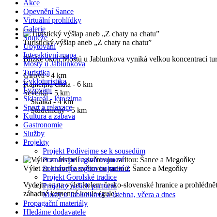
Akce
Opevnění Šance
Virtuální prohlídky
Galerie
Soutěže
Turistický výšlap aneb „Z chaty na chatu”
Ubytování
Interaktivní mapa
Blízké okolí Mostů u Jablunkova vyniká velkou koncentrací turi
Mosty u Jablunkova
Turistika
Gírová - 4 km
Cykloturistika
Kamenná chata - 6 km
Lyžování
Severka - 5 km
Skiareál - léto/zima
Skalka - 4 km
Sport a relaxace
Studeničný - 5 km
Kultura a zábava
Gastronomie
Služby
Projekty
Projekt Podívejme se k sousedům
Poznávejte region trojmezí
Výlet za historií a světovou raritou: Šance a Megoňky
Poznávejte region trojmezí 2
Projekt Gorolské tradice
Vydejte se na výlet kolem česko-slovenské hranice a prohlédn
Projekty našich partnerů
záhadné kamenné koule (gule).
Mosty u Jablunkova a Istebna, včera a dnes
Propagační materiály
Hledáme dodavatele