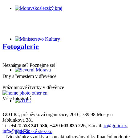
Fotogalerie
Neznáme se? Poznejme se!
Dny s řemeslem v dřevěnce
Prázdninové čtvrtky v dřevěnce
Více fotografií
GOTIC
, příspěvková organizace, 2016, 739 98 Mosty u
Jablunkova 381
Tel: +420
558 341 586
, +420
603 825 226
, E-mail:
ic@gotic.cz
,
info@gotic.cz
"Tyto stránky vznikly a jsou aktualizovány díky finanční podpoře