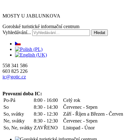
MOSTY U JABLUNKOVA
Gorolské turistické informační centrum
Vyhledávání...
Hledat
558 341 586
603 825 226
ic@gotic.cz
Provozní doba IC:
Po-Pá
8:00 - 16:00
Celý rok
So
8:30 - 14:30
Červenec - Srpen
So, svátky
8:30 - 12:30
Září - Říjen a Březen - Červen
Ne, svátky
8:30 - 12:30
Červenec - Srpen
So, Ne, svátky
ZAVŘENO
Listopad - Únor