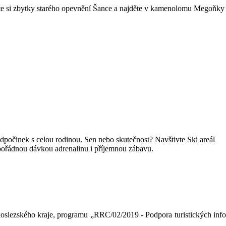
ěte si zbytky starého opevnění Šance a najděte v kamenolomu Megoňky
 odpočinek s celou rodinou. Sen nebo skutečnost? Navštivte Ski areál
pořádnou dávkou adrenalinu i příjemnou zábavu.
oslezského kraje, programu „RRC/02/2019 - Podpora turistických inf