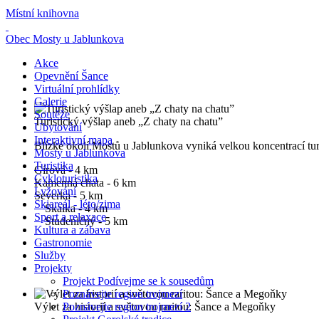
Místní knihovna
Obec Mosty u Jablunkova
Akce
Opevnění Šance
Virtuální prohlídky
Galerie
Soutěže
Turistický výšlap aneb „Z chaty na chatu”
Ubytování
Interaktivní mapa
Blízké okolí Mostů u Jablunkova vyniká velkou koncentrací turi
Mosty u Jablunkova
Turistika
Gírová - 4 km
Cykloturistika
Kamenná chata - 6 km
Lyžování
Severka - 5 km
Skiareál - léto/zima
Skalka - 4 km
Sport a relaxace
Studeničný - 5 km
Kultura a zábava
Gastronomie
Služby
Projekty
Projekt Podívejme se k sousedům
Poznávejte region trojmezí
Výlet za historií a světovou raritou: Šance a Megoňky
Poznávejte region trojmezí 2