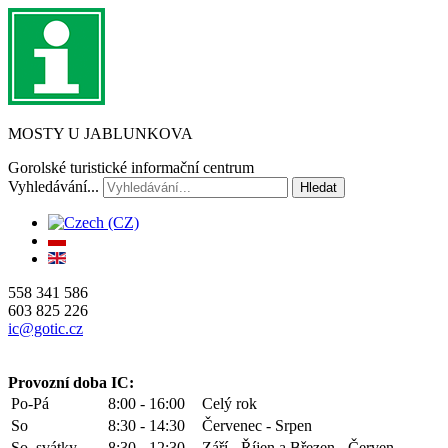
MOSTY U JABLUNKOVA
Gorolské turistické informační centrum
Vyhledávání...
Hledat
558 341 586
603 825 226
ic@gotic.cz
Provozní doba IC:
Po-Pá
8:00 - 16:00
Celý rok
So
8:30 - 14:30
Červenec - Srpen
So, svátky
8:30 - 12:30
Září - Říjen a Březen - Červen