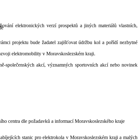
ování elektronických verzí prospektů a jiných materiálů vlastních,
de
ámci projektu bude žadatel zajišťovat údržbu kol a pořídí nezbytné
rozvoji elektromobility v Moravskoslezském kraji.
urně-společenských akcí, významných sportovních akcí nebo novinek
ního centra dle požadavků a informací Moravskoslezského kraje
nabíjejících stanic pro elektrokola v Moravskoslezském kraji a malých