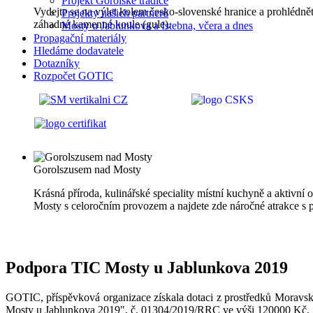
Projekt Gorolské tradice
Vydejte se na výlet kolem česko-slovenské hranice a prohlédn
Projekty našich partnerů
záhadné kamenné koule (gule).
Mosty u Jablunkova a Istebna, včera a dnes
Propagační materiály
Hledáme dodavatele
Dotazníky
Rozpočet GOTIC
Gorolszusem nad Mosty
Krásná příroda, kulinářské speciality místní kuchyně a aktivní
Mosty s celoročním provozem a najdete zde náročné atrakce s 
Podpora TIC Mosty u Jablunkova 2019
GOTIC, příspěvková organizace získala dotaci z prostředků Moravsk
Mosty u Jablunkova 2019", č. 01304/2019/RRC ve výši 120000 Kč.