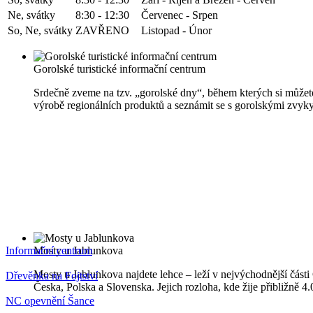
Ne, svátky
8:30 - 12:30
Červenec - Srpen
So, Ne, svátky
ZAVŘENO
Listopad - Únor
Gorolské turistické informační centrum
Srdečně zveme na tzv. „gorolské dny“, během kterých si můžete
výrobě regionálních produktů a seznámit se s gorolskými zvyky
Informační centrum
Mosty u Jablunkova
Mosty u Jablunkova najdete lehce – leží v nejvýchodnější části 
Dřevěnka na Fojtství
Česka, Polska a Slovenska. Jejich rozloha, kde žije přibližně 
NC opevnění Šance