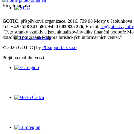
Více fotografií
GOTIC
, příspěvková organizace, 2016, 739 98 Mosty u Jablunkova
Tel: +420
558 341 586
, +420
603 825 226
, E-mail:
ic@gotic.cz
,
info
"Tyto stránky vznikly a jsou aktualizovány díky finanční podpoře Mo
dotačního programu Podpora turistických informačních center."
© 2026 GOTIC | by
PCsupport.cz s.r.o
Přejít na mobilní verzi