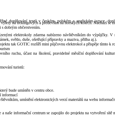
běžné doplňování textů v českém, polském a anglickém jazyce, doplň
 výlety na trekingových a především na horských kolech. Nachází se z
mi s dobrým občerstvením.
řízenými elektrokoly zdarma nabízeno návštěvníkům do výpůjčky. V r
ek, světlo, duše, ošetřující přípravky a maziva, přilba aj.).
rojektu tak GOTIC rozšíří mini půjčovnu elektrokol a přispěje tímto k 
ourism
ovního ruchu, účast na školení, pravidelné měsíční doplňování kult
mování turistů:
 který bude umístěn v centru obce.
í informací
ávštěvníkům, umístění elektronických verzí materiálů na webu informač
 a naše informační centrum se zapojilo do projektu na vytvoření sítě 