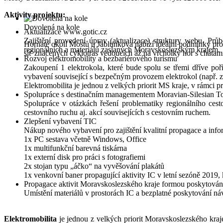
Aktivity projektu:
Dovolená na kole
Aktualizace www.gotic.cz
Zajištění provedení úprav (aktualizace) struktury webu. Prů
Hornaté okolí Mostů u Jablunkova nabízí ideální podmínky pro
regionálních a materiálů zaslaných Moravskoslezským krajem.
síť značených cyklotras vedoucích až na vrcholky hor s chata
Rozvoj elektromobility a bezbariérového turismu
Zakoupení 1 elektrokola, které bude spolu se třemi dříve po
vybavení související s bezpečným provozem elektrokol (např. zám
Elektromobilita je jednou z velkých priorit MS kraje, v rámci p
Spolupráce s destinačním managementem Moravian-Silesian T
Spolupráce v otázkách řešení problematiky regionálního cest
cestovního ruchu aj. akcí souvisejících s cestovním ruchem.
Zlepšení vybavení TIC
Nákup nového vybavení pro zajištění kvalitní propagace a infor
1x PC sestava včetně Windows, Office
1x multifunkční barevná tiskárna
1x externí disk pro práci s fotografiemi
2x stojan typu „áčko“ na vyvěšování plakátů
1x venkovní baner propagující aktivity IC v letní sezóně 2019,
Propagace aktivit Moravskoslezského kraje formou poskytován
Umístění materiálů v prostorách IC a bezplatné poskytování n
Elektromobilita
je jednou z velkých priorit Moravskoslezského kraje