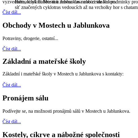
vyzvedněte, když budete mít zrovna čas nebo cestu kolem.
Hornaté okolí Mostů u Jablunkova nabízí ideální podmínky pro
síť značených cyklotras vedoucích až na vrcholky hor s chata
Číst dál...
Obchody v Mostech u Jablunkova
Potraviny, drogerie, ostatní...
Číst dál...
Základní a mateřské školy
Základní i mateřské školy v Mostech u Jablunkova s kontakty:
Číst dál...
Pronájem sálu
Podívejte se, na možnosti pronájmů sálů v Mostech u Jablunkova.
Číst dál...
Kostely, cíkrve a nábožné společnosti