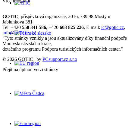
Více fotografií
GOTIC
, příspěvková organizace, 2016, 739 98 Mosty u
Jablunkova 381
Tel: +420
558 341 586
, +420
603 825 226
, E-mail:
ic@gotic.cz
,
info@gotic.cz
"Tyto stránky vznikly a jsou aktualizovány díky finanční podpoře
Moravskoslezského kraje,
dotačního programu Podpora turistických informačních center."
© 2026 GOTIC | by
PCsupport.cz s.r.o
Přejít na úplnou verzi stránky