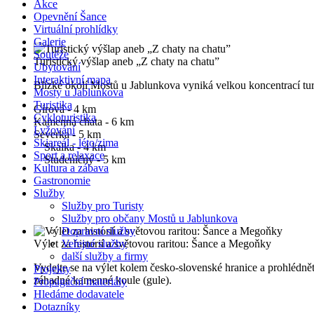
Akce
Opevnění Šance
Virtuální prohlídky
Galerie
Soutěže
Turistický výšlap aneb „Z chaty na chatu”
Ubytování
Interaktivní mapa
Blízké okolí Mostů u Jablunkova vyniká velkou koncentrací turi
Mosty u Jablunkova
Turistika
Gírová - 4 km
Cykloturistika
Kamenná chata - 6 km
Lyžování
Severka - 5 km
Skiareál - léto/zima
Skalka - 4 km
Sport a relaxace
Studeničný - 5 km
Kultura a zábava
Gastronomie
Služby
Služby pro Turisty
Služby pro občany Mostů u Jablunkova
Dopravní služby
Výlet za historií a světovou raritou: Šance a Megoňky
Veřejné služby
další služby a firmy
Vydejte se na výlet kolem česko-slovenské hranice a prohlédn
Projekty
záhadné kamenné koule (gule).
Propagační materiály
Hledáme dodavatele
Dotazníky