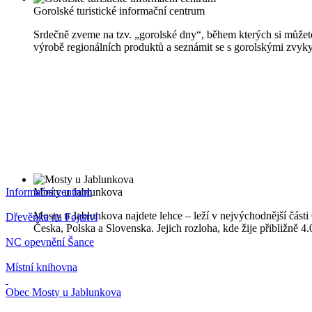
Gorolské turistické informační centrum
Srdečně zveme na tzv. „gorolské dny“, během kterých si můžete
výrobě regionálních produktů a seznámit se s gorolskými zvyky
Informační centrum
Mosty u Jablunkova
Mosty u Jablunkova najdete lehce – leží v nejvýchodnější části 
Dřevěnka na Fojtství
Česka, Polska a Slovenska. Jejich rozloha, kde žije přibližně 
NC opevnění Šance
Místní knihovna
Obec Mosty u Jablunkova