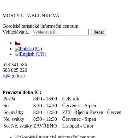
MOSTY U JABLUNKOVA
Gorolské turistické informační centrum
Vyhledávání...
Hledat
558 341 586
603 825 226
ic@gotic.cz
Provozní doba IC:
Po-Pá
8:00 - 16:00
Celý rok
So
8:30 - 14:30
Červenec - Srpen
So, svátky
8:30 - 12:30
Září - Říjen a Březen - Červen
Ne, svátky
8:30 - 12:30
Červenec - Srpen
So, Ne, svátky
ZAVŘENO
Listopad - Únor