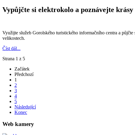
Vypůjčte si elektrokolo a poznávejte krásy
Využijte služeb Gorolského turistického informačního centra a půjčte 
velikostech.
Číst dál...
Strana 1 z 5
Začátek
Předchozí
1
2
3
4
5
Následující
Konec
Web kamery