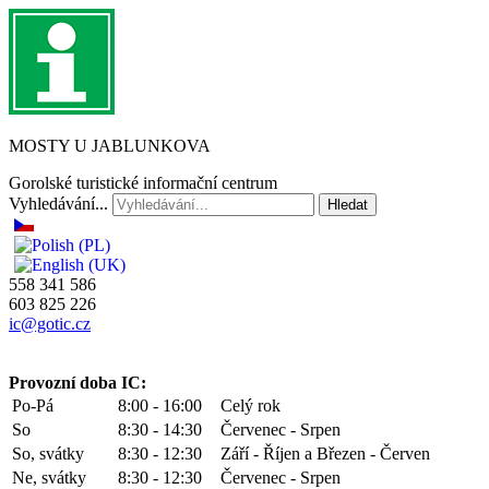
MOSTY U JABLUNKOVA
Gorolské turistické informační centrum
Vyhledávání...
Hledat
558 341 586
603 825 226
ic@gotic.cz
Provozní doba IC:
Po-Pá
8:00 - 16:00
Celý rok
So
8:30 - 14:30
Červenec - Srpen
So, svátky
8:30 - 12:30
Září - Říjen a Březen - Červen
Ne, svátky
8:30 - 12:30
Červenec - Srpen