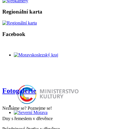
Regionální karta
Facebook
Fotogalerie
Neznáme se? Poznejme se!
Dny s řemeslem v dřevěnce
Prázdninové čtvrtky v dřevěnce