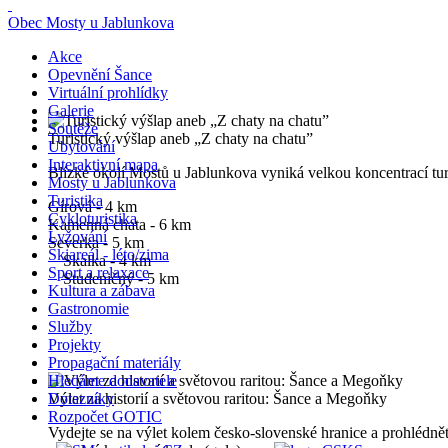
Obec Mosty u Jablunkova
Akce
Opevnění Šance
Virtuální prohlídky
Galerie
Soutěže
Turistický výšlap aneb „Z chaty na chatu”
Ubytování
Interaktivní mapa
Blízké okolí Mostů u Jablunkova vyniká velkou koncentrací turi
Mosty u Jablunkova
Turistika
Gírová - 4 km
Cykloturistika
Kamenná chata - 6 km
Lyžování
Severka - 5 km
Skiareál - léto/zima
Skalka - 4 km
Sport a relaxace
Studeničný - 5 km
Kultura a zábava
Gastronomie
Služby
Projekty
Propagační materiály
Hledáme dodavatele
Výlet za historií a světovou raritou: Šance a Megoňky
Dotazníky
Rozpočet GOTIC
Vydejte se na výlet kolem česko-slovenské hranice a prohlédn