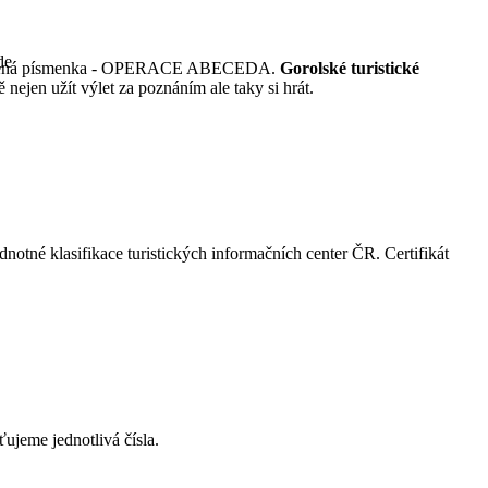
de
t ztracená písmenka - OPERACE ABECEDA.
Gorolské turistické
nejen užít výlet za poznáním ale taky si hrát.
notné klasifikace turistických informačních center ČR. Certifikát
ujeme jednotlivá čísla.