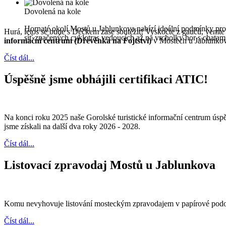
Dovolená na kole
Hornaté okolí Mostů u Jablunkova nabízí ideální podmínky pro
Hurá, letos se bude s Déčkem zase soutěžit! Vyskočte z gaučů, ve
síť značených cyklotras vedoucích až na vrcholky hor s chata
informační centrum (Dřevěnka na Fojtství)
v Mostech u Jablunkova 
Číst dál...
Úspěšně jsme obhájili certifikaci ATIC!
Na konci roku 2025 naše Gorolské turistické informační centrum úspěšn
jsme získali na další dva roky 2026 - 2028.
Číst dál...
Listovací zpravodaj Mostů u Jablunkova
Komu nevyhovuje listování mosteckým zpravodajem v papírové podobě,
Číst dál...