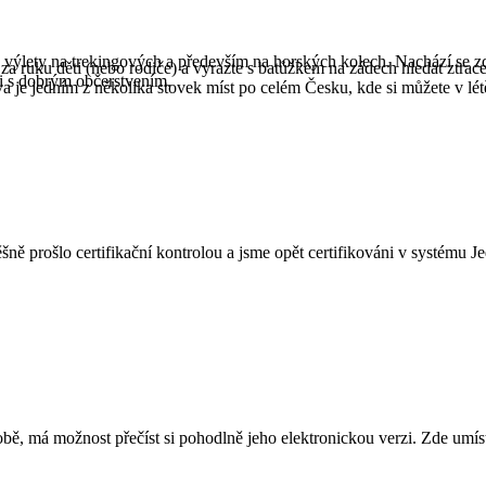
 výlety na trekingových a především na horských kolech. Nachází se z
mte za ruku děti (nebo rodiče) a vyrazte s batůžkem na zádech hleda
mi s dobrým občerstvením.
je jedním z několika stovek míst po celém Česku, kde si můžete v létě 
ě prošlo certifikační kontrolou a jsme opět certifikováni v systému Jed
 má možnost přečíst si pohodlně jeho elektronickou verzi. Zde umísť