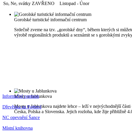
So, Ne, svátky
ZAVŘENO
Listopad - Únor
Gorolské turistické informační centrum
Srdečně zveme na tzv. „gorolské dny“, během kterých si můžete
výrobě regionálních produktů a seznámit se s gorolskými zvyky
Informační centrum
Mosty u Jablunkova
Mosty u Jablunkova najdete lehce – leží v nejvýchodnější části 
Dřevěnka na Fojtství
Česka, Polska a Slovenska. Jejich rozloha, kde žije přibližně 
NC opevnění Šance
Místní knihovna