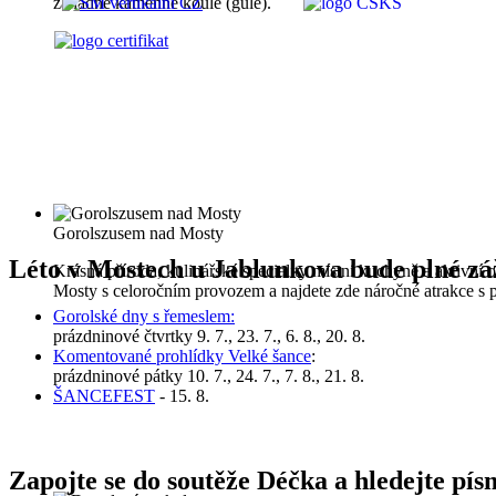
záhadné kamenné koule (gule).
Gorolszusem nad Mosty
Léto v Mostech u Jablunkova bude plné záž
Krásná příroda, kulinářské speciality místní kuchyně a aktivní
Mosty s celoročním provozem a najdete zde náročné atrakce s 
Gorolské dny s řemeslem:
prázdninové čtvrtky 9. 7., 23. 7., 6. 8., 20. 8.
Komentované prohlídky Velké šance
:
prázdninové pátky 10. 7., 24. 7., 7. 8., 21. 8.
ŠANCEFEST
- 15. 8.
Zapojte se do soutěže Déčka a hledejte pí