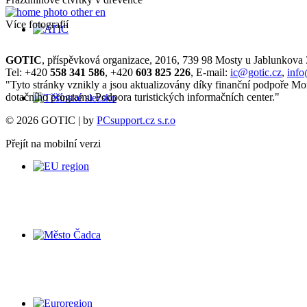
Více fotografií
GOTIC
, příspěvková organizace, 2016, 739 98 Mosty u Jablunkova
Tel: +420
558 341 586
, +420
603 825 226
, E-mail:
ic@gotic.cz
,
info
"Tyto stránky vznikly a jsou aktualizovány díky finanční podpoře Mo
dotačního programu Podpora turistických informačních center."
© 2026 GOTIC | by
PCsupport.cz s.r.o
Přejít na mobilní verzi