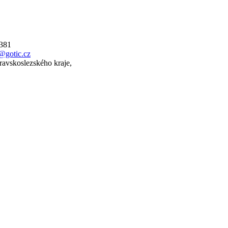
 381
@gotic.cz
ravskoslezského kraje,