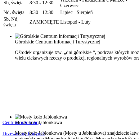
Sb, święta
8:30 - 12:30
Czerwiec
Nd, święta
8:30 - 12:30
Lipiec - Sierpień
Sb, Nd,
ZAMKNIĘTE
Listopad - Luty
święta
Górolskie Centrum Informacji Turystycznej
Ośrodek organizuje tzw. „dni górolskie “, podczas których mo
wielu ciekawych rzeczy o produkcji regionalnych wyrobów ora
Centrum informacji
Mosty koło Jabłonkowa
Mosty kolo Jabłonkowa (Mosty u Jablunkova) znajdziecie łatwo
Drzewniany budynek
województwie Morawsko-Śląskim (Kraj Moravskoslezský), na tró