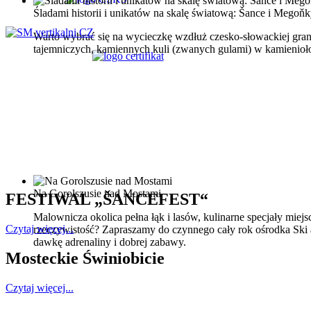
Śladami historii i unikatów na skalę światową: Šance i Megoň
Warto wybrać się na wycieczkę wzdłuż czesko-słowackiej granic
tajemniczych, kamiennych kuli (zwanych gulami) w kamienio
Na Gorolszusie nad Mostami
FESTIWAL „ŠANCEFEST“
Malownicza okolica pełna łąk i lasów, kulinarne specjały mie
Czytaj więcej...
rzeczywistość? Zapraszamy do czynnego cały rok ośrodka Ski 
dawkę adrenaliny i dobrej zabawy.
Mosteckie Świniobicie
Czytaj więcej...