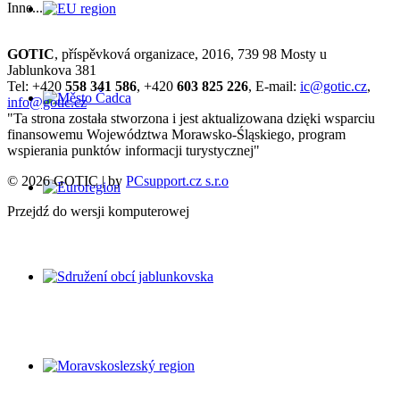
Inne...
GOTIC
, příspěvková organizace, 2016, 739 98 Mosty u
Jablunkova 381
Tel: +420
558 341 586
, +420
603 825 226
, E-mail:
ic@gotic.cz
,
info@gotic.cz
"Ta strona została stworzona i jest aktualizowana dzięki wsparciu
finansowemu Województwa Morawsko-Śląskiego, program
wspierania punktów informacji turystycznej"
© 2026 GOTIC | by
PCsupport.cz s.r.o
Przejdź do wersji komputerowej