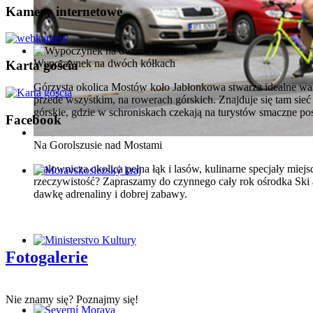
Kamery internetowe
Wypoczynek na dwóch kółkach
Karta gościa
Górzysta okolica Mostów koło Jabłonkowa stwarza idealne wa
przede wszystkim, na rowerach górskich. Znajduje się tam si
górskie, gdzie w schroniskach czekają na turystów smaczne pos
Facebook
Na Gorolszusie nad Mostami
Malownicza okolica pełna łąk i lasów, kulinarne specjały mie
rzeczywistość? Zapraszamy do czynnego cały rok ośrodka Ski 
dawkę adrenaliny i dobrej zabawy.
Fotogalerie
Nie znamy się? Poznajmy się!