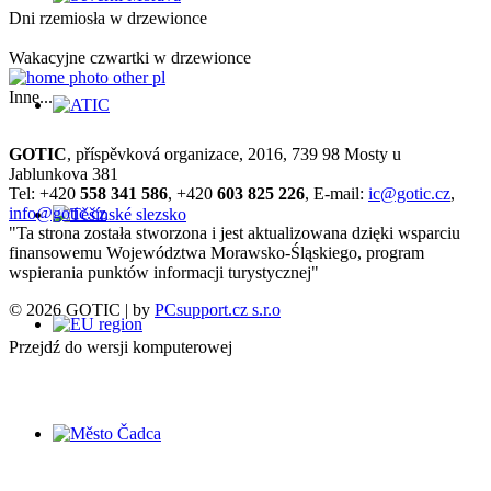
Dni rzemiosła w drzewionce
Wakacyjne czwartki w drzewionce
Inne...
GOTIC
, příspěvková organizace, 2016, 739 98 Mosty u
Jablunkova 381
Tel: +420
558 341 586
, +420
603 825 226
, E-mail:
ic@gotic.cz
,
info@gotic.cz
"Ta strona została stworzona i jest aktualizowana dzięki wsparciu
finansowemu Województwa Morawsko-Śląskiego, program
wspierania punktów informacji turystycznej"
© 2026 GOTIC | by
PCsupport.cz s.r.o
Przejdź do wersji komputerowej