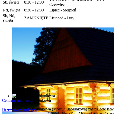
Sb, święta
8:30 - 12:30
Czerwiec
Nd, święta
8:30 - 12:30
Lipiec - Sierpień
Sb, Nd,
ZAMKNIĘTE
Listopad - Luty
święta
Centrum informacji
Mosty koło Jabłonkowa
Mosty kolo Jabłonkowa (Mosty u Jablunkova) znajdziecie łatwo
Drzewniany budynek
województwie Morawsko-Śląskim (Kraj Moravskoslezský), na tró