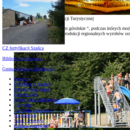
mieszkańców rozciąga się na powierzchni 34 km2 i długości 8
Górolskie Centrum Informacji Turystycznej
Ośrodek organizuje tzw. „dni górolskie “, podczas których mo
wielu ciekawych rzeczy o produkcji regionalnych wyrobów ora
CZ fortyfikacji Szańca
Biblioteka Miejscowa
Gmina Mosty u Jablunkova
Imprezy
Fortyfikacja Szańce
Interaktywna mapa
Galeria zdjęć
Mosty koło Jabłonkowa
Turystyka
Turystyka rowerova
Narciarstwo
Sport i rekreacja
Kultura, rozrywka