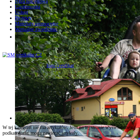
Baza noclegowa
Gastronomia
Uslugi
Projekty
Materiały promocyjne
Wirtualne zwiedzanie
Na górskim szlaku czyli ´od schroniska do schroniska´
Najbliższą okolicę Mostów koło Jabłonkowa (Mosty u Jablunko
się ich tam siedem:
Gírová - 4 km
Kamenná chata - 6 km
Polanka - 4 km
Severka - 5 km
Skalka - 4 km
Studeničný - 5 km
Zuzana - 2 km
Śladami historii i unikatów na skalę światową: Šance i Megoň
W tej kategorii nie ma artykułów. Jeśli na tej stronie wyświetlane są
podkategorie, mogą zawierać artykuły.
Warto wybrać się na wycieczkę wzdłuż czesko-słowackiej granic
tajemniczych, kamiennych kuli (zwanych gulami) w kamienio