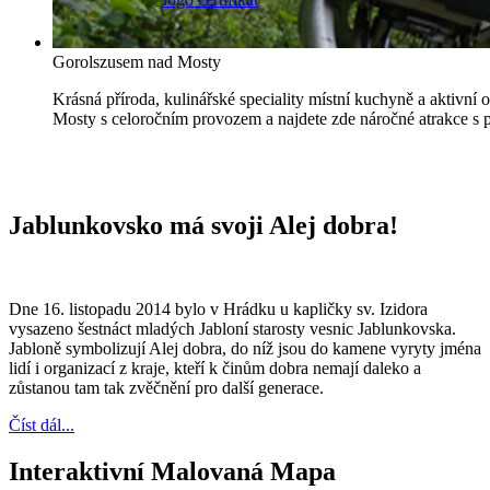
Gorolszusem nad Mosty
Krásná příroda, kulinářské speciality místní kuchyně a aktivní
Mosty s celoročním provozem a najdete zde náročné atrakce s 
Jablunkovsko má svoji Alej dobra!
Dne 16. listopadu 2014 bylo v Hrádku u kapličky sv. Izidora
vysazeno šestnáct mladých Jabloní starosty vesnic Jablunkovska.
Jabloně symbolizují Alej dobra, do níž jsou do kamene vyryty jména
lidí i organizací z kraje, kteří k činům dobra nemají daleko a
zůstanou tam tak zvěčnění pro další generace.
Číst dál...
Interaktivní Malovaná Mapa