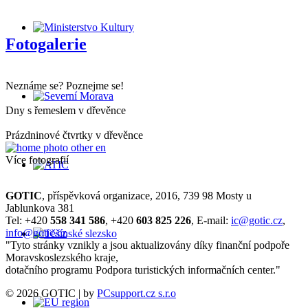
Fotogalerie
Neznáme se? Poznejme se!
Dny s řemeslem v dřevěnce
Prázdninové čtvrtky v dřevěnce
Více fotografií
GOTIC
, příspěvková organizace, 2016, 739 98 Mosty u
Jablunkova 381
Tel: +420
558 341 586
, +420
603 825 226
, E-mail:
ic@gotic.cz
,
info@gotic.cz
"Tyto stránky vznikly a jsou aktualizovány díky finanční podpoře
Moravskoslezského kraje,
dotačního programu Podpora turistických informačních center."
© 2026 GOTIC | by
PCsupport.cz s.r.o