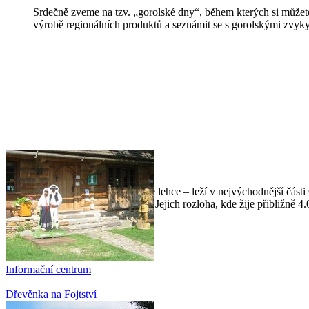
Srdečně zveme na tzv. „gorolské dny“, během kterých si můžete
výrobě regionálních produktů a seznámit se s gorolskými zvyky
Mosty u Jablunkova
Mosty u Jablunkova najdete lehce – leží v nejvýchodnější části 
Česka, Polska a Slovenska. Jejich rozloha, kde žije přibližně 
Informační centrum
Dřevěnka na Fojtství