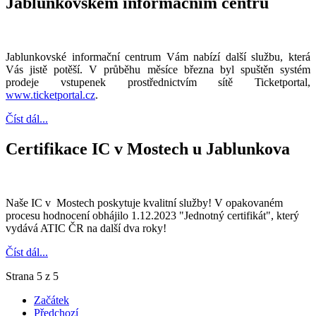
Jablunkovském informačním centru
Jablunkovské informační centrum Vám nabízí další službu, která
Vás jistě potěší. V průběhu měsíce března byl spuštěn systém
prodeje vstupenek prostřednictvím sítě Ticketportal,
www.ticketportal.cz
.
Číst dál...
Certifikace IC v Mostech u Jablunkova
Naše IC v Mostech poskytuje kvalitní služby! V opakovaném
procesu hodnocení obhájilo 1.12.2023 "Jednotný certifikát", který
vydává ATIC ČR na další dva roky!
Číst dál...
Strana 5 z 5
Začátek
Předchozí