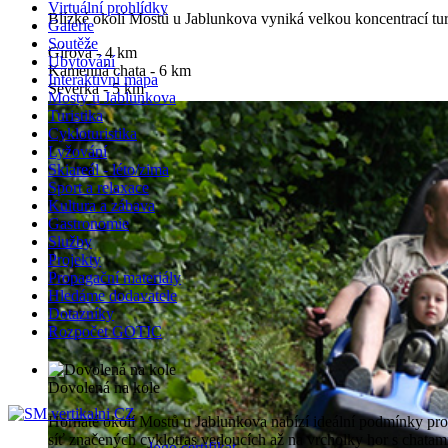
Virtuální prohlídky
Blízké okolí Mostů u Jablunkova vyniká velkou koncentrací turi
Galerie
Soutěže
Gírová - 4 km
Ubytování
Kamenná chata - 6 km
Interaktivní mapa
Severka - 5 km
Mosty u Jablunkova
Skalka - 4 km
Turistika
Studeničný - 5 km
Cykloturistika
Lyžování
Skiareál - léto/zima
Sport a relaxace
Kultura a zábava
Gastronomie
Služby
Projekty
Propagační materiály
Hledáme dodavatele
Dotazníky
Rozpočet GOTIC
Dovolená na kole
Hornaté okolí Mostů u Jablunkova nabízí ideální podmínky pro
síť značených cyklotras vedoucích až na vrcholky hor s chata