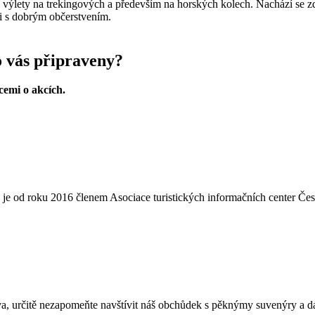
 výlety na trekingových a především na horských kolech. Nachází se z
mi s dobrým občerstvením.
o vás připraveny?
cemi o akcích.
 je od roku 2016 členem Asociace turistických informačních center Čes
a, určitě nezapomeňte navštívit náš obchůdek s pěknýmy suvenýry a dár