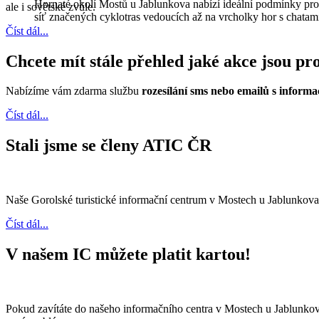
Hornaté okolí Mostů u Jablunkova nabízí ideální podmínky pro
ale i sovětské zvůle.
síť značených cyklotras vedoucích až na vrcholky hor s chata
Číst dál...
Chcete mít stále přehled jaké akce jsou pr
Nabízíme vám zdarma službu
rozesílání sms nebo emailů s informa
Číst dál...
Stali jsme se členy ATIC ČR
Naše Gorolské turistické informační centrum v Mostech u Jablunkova
Číst dál...
V našem IC můžete platit kartou!
Pokud zavítáte do našeho informačního centra v Mostech u Jablunkov