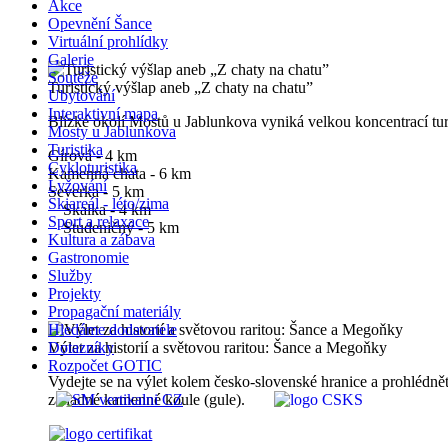
Akce
Opevnění Šance
Virtuální prohlídky
Galerie
Soutěže
Turistický výšlap aneb „Z chaty na chatu”
Ubytování
Interaktivní mapa
Blízké okolí Mostů u Jablunkova vyniká velkou koncentrací turi
Mosty u Jablunkova
Turistika
Gírová - 4 km
Cykloturistika
Kamenná chata - 6 km
Lyžování
Severka - 5 km
Skiareál - léto/zima
Skalka - 4 km
Sport a relaxace
Studeničný - 5 km
Kultura a zábava
Gastronomie
Služby
Projekty
Propagační materiály
Hledáme dodavatele
Výlet za historií a světovou raritou: Šance a Megoňky
Dotazníky
Rozpočet GOTIC
Vydejte se na výlet kolem česko-slovenské hranice a prohlédn
záhadné kamenné koule (gule).