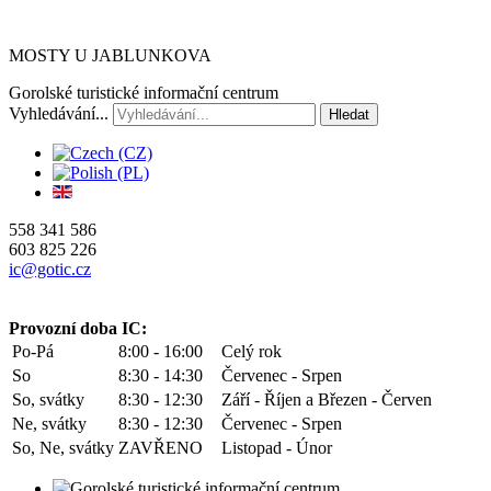
MOSTY U JABLUNKOVA
Gorolské turistické informační centrum
Vyhledávání...
Hledat
558 341 586
603 825 226
ic@gotic.cz
Provozní doba IC:
Po-Pá
8:00 - 16:00
Celý rok
So
8:30 - 14:30
Červenec - Srpen
So, svátky
8:30 - 12:30
Září - Říjen a Březen - Červen
Ne, svátky
8:30 - 12:30
Červenec - Srpen
So, Ne, svátky
ZAVŘENO
Listopad - Únor