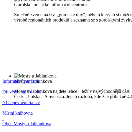
Gorolské turistické informační centrum
Srdečně zveme na tzv. „gorolské dny“, během kterých si můžete
výrobě regionálních produktů a seznámit se s gorolskými zvyky
Informační centrum
Mosty u Jablunkova
Mosty u Jablunkova najdete lehce – leží v nejvýchodnější části 
Dřevěnka na Fojtství
Česka, Polska a Slovenska. Jejich rozloha, kde žije přibližně 
NC opevnění Šance
Místní knihovna
Obec Mosty u Jablunkova