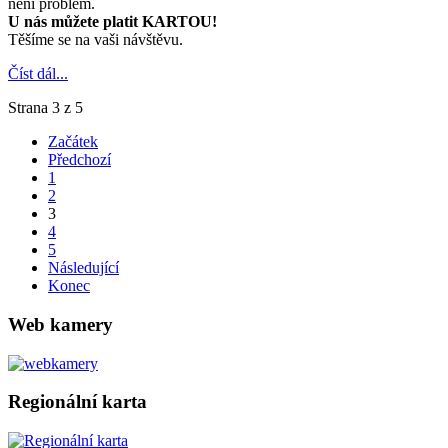
není problém.
U nás můžete platit KARTOU!
Těšíme se na vaši návštěvu.
Číst dál...
Strana 3 z 5
Začátek
Předchozí
1
2
3
4
5
Následující
Konec
Web kamery
Regionální karta