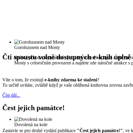
Gorolszusem nad Mosty
Čti spoustu volně dostupných e-knih úpln
Krásná příroda, kulinářské speciality místní kuchyně a aktivní
Mosty s celoročním provozem a najdete zde náročné atrakce s 
Víte o tom, že existují
e-knihy zdarma ke stažení
?
To určitě uvítáte, zvláště když je vaše oblíbená knihovna zrovna zav
Číst dál...
Čest jejich památce!
Dovolená na kole
Zastavte se pro druhé vydání publikace
"Čest jejich památce!"
, ve 