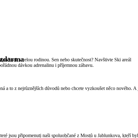
ě zdarma
 odpočinek s celou rodinou. Sen nebo skutečnost? Navštivte Ski areál
pořádnou dávkou adrenalinu i příjemnou zábavu.
řená a to z nejrůznějších důvodů nebo chcete vyzkoušet něco nového. A 
které jsou připomenuti naši spoluobčané z Mostů u Jablunkova, kteří by