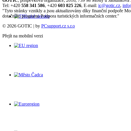
GOTIC
, příspěvková organizace, 2016, 739 98 Mosty u Jablunkova
Tel: +420
558 341 586
, +420
603 825 226
, E-mail:
ic@gotic.cz
,
info
"Tyto stránky vznikly a jsou aktualizovány díky finanční podpoře Mo
dotačního programu Podpora turistických informačních center."
© 2026 GOTIC | by
PCsupport.cz s.r.o
Přejít na mobilní verzi