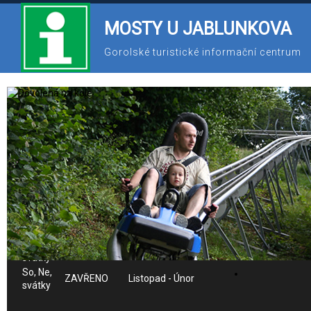
MOSTY U JABLUNKOVA
Gorolské turistické informační centrum
558 341 586
603 825 226
ic@gotic.cz
Provozní doba IC:
Po-Pá
8:00 - 16:00
Celý rok
So
8:30 - 14:30
Červenec - Srpen
So,
Září - Říjen a
8:30 - 12:30
svátky
Březen - Červen
Ne,
8:30 - 12:30
Červenec - Srpen
svátky
So, Ne,
ZAVŘENO
Listopad - Únor
svátky