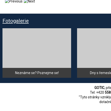
Fotogalerie
Neznáme se? Poznejme se!
Dny s řemesl
GOTIC
, př
Tel: +420
558
"Tyto stránky vznikl
dotační