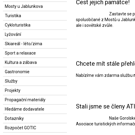
Čest jejich památce!
Mosty u Jablunkova
Zastavte se p
Turistika
spoluobčané z Mostů u Jablunkov
Cykloturistika
ale i sovětské zvůle.
Lyžování
Skiareál - léto/zima
Sport a relaxace
Kultura a zábava
Chcete mít stále přehl
Gastronomie
Nabízíme vám zdarma službu
Služby
Projekty
Propagační materiály
Stali jsme se členy A
Hledáme dodavatele
Naše Gorolské
Dotazníky
Asociace turistických informač
Rozpočet GOTIC