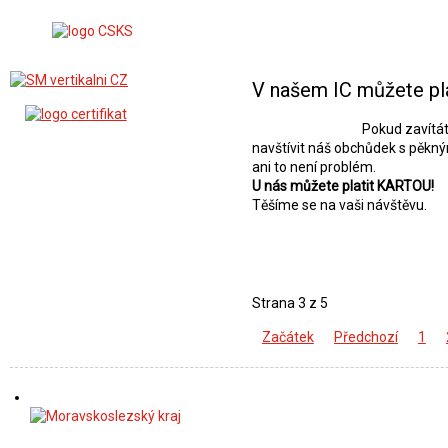
V našem IC můžete pla
Pokud zavítá
navštívit náš obchůdek s pěkn
ani to není problém.
U nás můžete platit KARTOU!
Těšíme se na vaši návštěvu.
Strana 3 z 5
Začátek
Předchozí
1