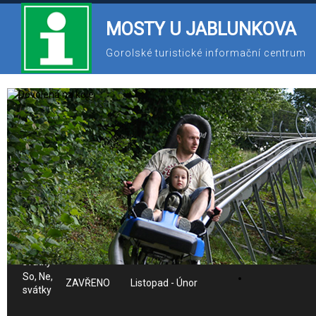
MOSTY U JABLUNKOVA
Gorolské turistické informační centrum
558 341 586
603 825 226
ic@gotic.cz
Provozní doba IC:
Po-Pá
8:00 - 16:00
Celý rok
So
8:30 - 14:30
Červenec - Srpen
So,
Září - Říjen a
8:30 - 12:30
svátky
Březen - Červen
Ne,
8:30 - 12:30
Červenec - Srpen
svátky
So, Ne,
ZAVŘENO
Listopad - Únor
svátky