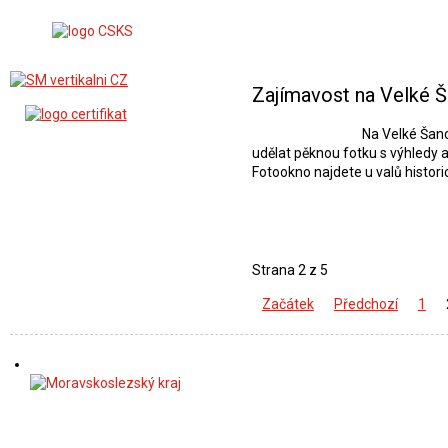
Zajímavost na Velké Š
Na Velké Šanc
udělat pěknou fotku s výhledy a
Fotookno najdete u valů histo
Strana 2 z 5
Začátek
Předchozí
1