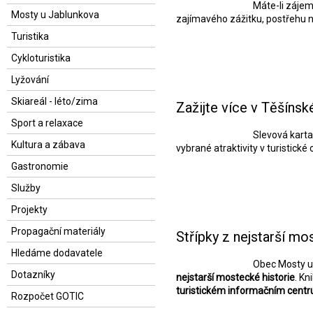
Máte-li zájem
Mosty u Jablunkova
zajímavého zážitku, postřehu 
Turistika
Cykloturistika
Lyžování
Skiareál - léto/zima
Zažijte více v Těšíns
Sport a relaxace
Slevová kart
Kultura a zábava
vybrané atraktivity v turistické
Gastronomie
Služby
Projekty
Propagační materiály
Střípky z nejstarší mo
Hledáme dodavatele
Obec Mosty u
Dotazníky
nejstarší mostecké historie
. Kn
turistickém informačním centr
Rozpočet GOTIC