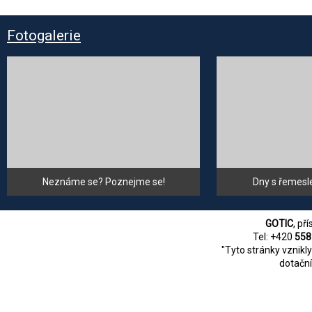
Fotogalerie
Neznáme se? Poznejme se!
Dny s řemesl
GOTIC
, př
Tel: +420
558
"Tyto stránky vznikl
dotační